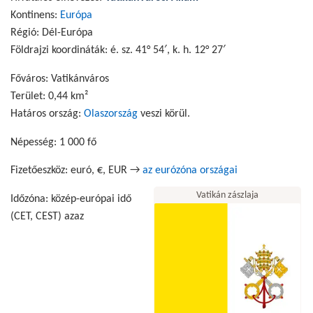
Kontinens:
Európa
Régió: Dél-Európa
Földrajzi koordináták: é. sz. 41° 54′,
k. h. 12° 27′
Főváros: Vatikánváros
Terület: 0,44 km²
Határos ország:
Olaszország
veszi körül.
Népesség: 1 000 fő
Fizetőeszköz: euró, €, EUR
→
az eurózóna országai
Vatikán zászlaja
Időzóna: közép-európai idő
(CET, CEST) azaz