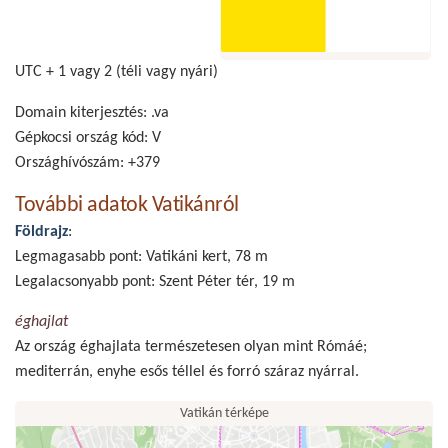
UTC + 1 vagy 2 (téli vagy nyári)
Domain kiterjesztés: .va
Gépkocsi ország kód: V
Országhívószám: +379
További adatok Vatikánról
Földrajz
:
Legmagasabb pont: Vatikáni kert, 78 m
Legalacsonyabb pont: Szent Péter tér,
19 m
éghajlat
Az ország éghajlata természetesen olyan mint Rómáé;
mediterrán, enyhe esős téllel és forró száraz nyárral.
Vatikán térképe