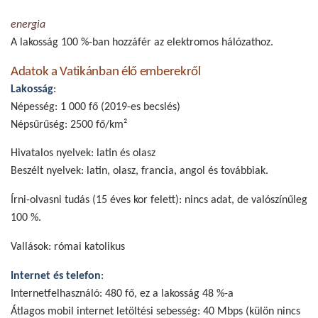
energia
A lakosság 100 %-ban hozzáfér az elektromos hálózathoz.
Adatok a Vatikánban élő emberekről
Lakosság
:
Népesség: 1 000 fő (2019-es becslés)
Népsűrűség: 2500 fő/km²
Hivatalos nyelvek: latin és olasz
Beszélt nyelvek: latin, olasz, francia, angol és továbbiak.
Írni-olvasni tudás (15 éves kor felett): nincs adat, de valószínűleg
100 %.
Vallások: római katolikus
Internet és telefon
:
Internetfelhasználó: 480 fő, ez a lakosság
48 %-a
Átlagos mobil internet letöltési sebesség:
40 Mbps
(külön nincs