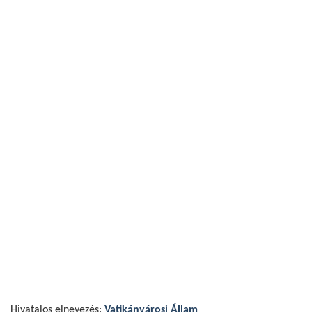
Hivatalos elnevezés:
Vatikánvárosi Állam