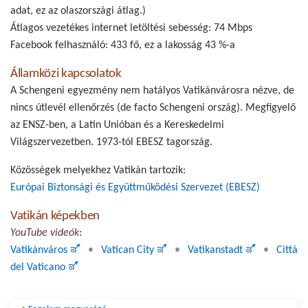
adat, ez az olaszországi átlag.)
Átlagos vezetékes internet letöltési sebesség:
74 Mbps
Facebook felhasználó: 433 fő, ez a lakosság
43 %-a
Államközi kapcsolatok
A Schengeni egyezmény nem hatályos Vatikánvárosra nézve, de
nincs útlevél ellenőrzés (de facto Schengeni ország). Megfigyelő
az ENSZ-ben, a Latin Unióban és a Kereskedelmi
Világszervezetben. 1973-tól EBESZ tagország.
Közösségek melyekhez Vatikán tartozik:
Európai Biztonsági és Együttműködési Szervezet (EBESZ)
Vatikán képekben
YouTube videók
:
Vatikánváros 🜝
•
Vatican City 🜝
•
Vatikanstadt 🜝
•
Città
del Vaticano 🜝