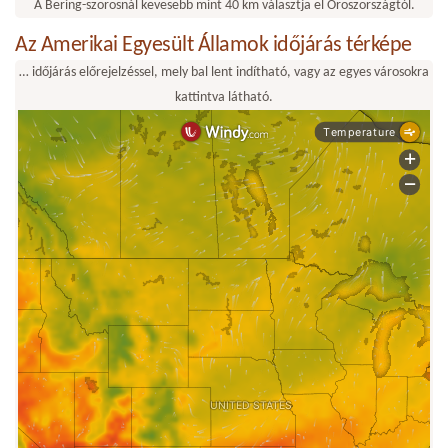
A Bering-szorosnál kevesebb mint 40 km választja el Oroszországtól.
Az Amerikai Egyesült Államok időjárás térképe
… időjárás előrejelzéssel, mely bal lent indítható, vagy az egyes városokra
kattintva látható.