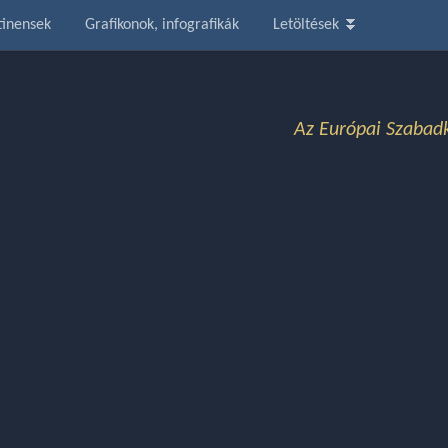
tinensek
Grafikonok, infografikák
Letöltések ⏬
Az Európai Szabadk