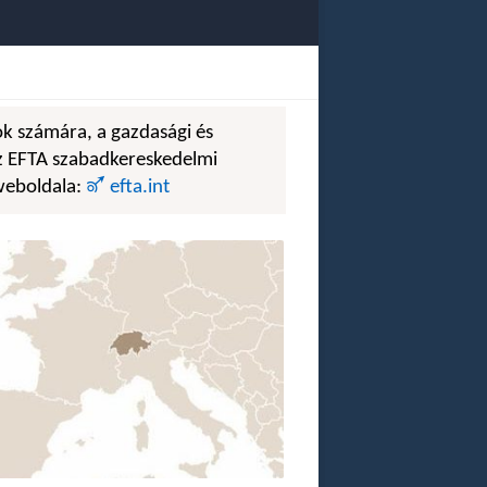
ok számára, a gazdasági és
Az EFTA szabadkereskedelmi
 weboldala:
🜝 efta.int