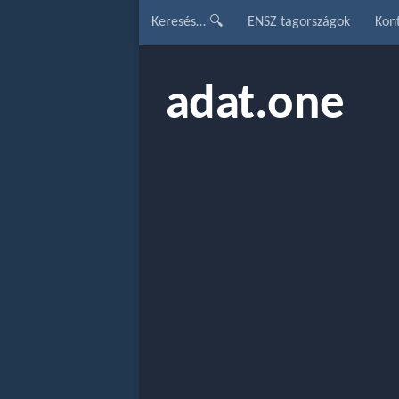
Keresés… 🔍
ENSZ tagországok
Kon
adat.one