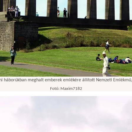
ni háborúkban meghalt emberek emlékére állított Nemzeti Emlékmű,
Fotó: Maxim7182