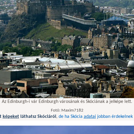
Az Edinburgh-i vár Edinburgh városának és Skóciának a jelképe lett.
Fotó: Maxim7182
tt
képeket
láthatsz Skóciáról
,
de ha Skócia
adatai
jobban érdekelnek