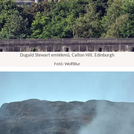
Dugald Stewart emlékmű, Calton Hill, Edinburgh
Fotó: WolfBlur