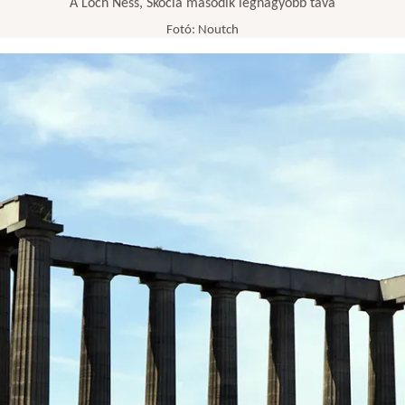
A Loch Ness, Skócia második legnagyobb tava
Fotó: Noutch