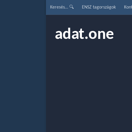
Keresés… 🔍
ENSZ tagországok
Kon
adat.one