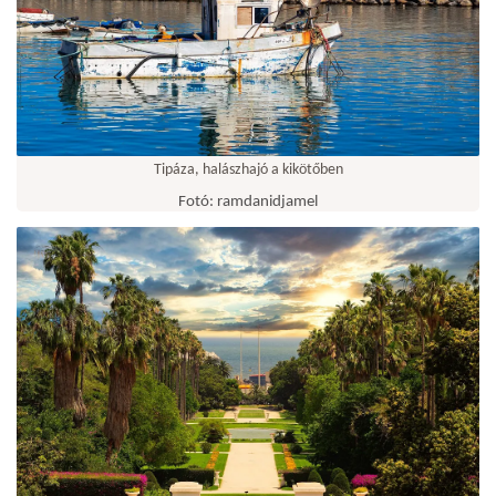
Tipáza, halászhajó a kikötőben
Fotó: ramdanidjamel