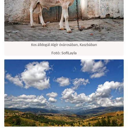
Kos álldogál Algír óvárosában, Kaszbában
Fotó: SofiLayla