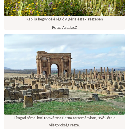
Kabilia hegyvidéki régió Algéria északi részében
Fotó: AssalasZ
Tímgád római kori romvárosa Batna tartományban, 1982 óta a
világörökség része.