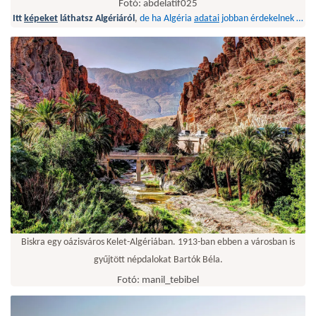
Fotó: abdelatif025
Itt
képeket
láthatsz Algériáról
,
de ha Algéria
adatai
jobban érdekelnek …
Biskra egy oázisváros Kelet-Algériában. 1913-ban ebben a városban is
gyűjtött népdalokat Bartók Béla.
Fotó: manil_tebibel