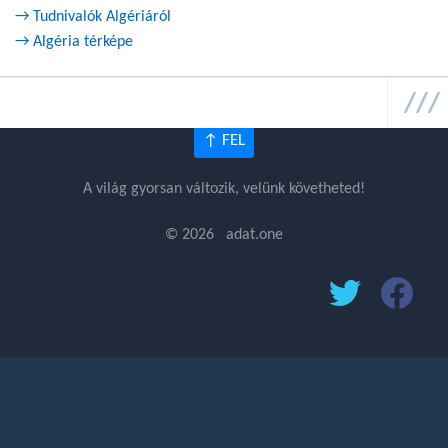
→ Tudnivalók Algériáról
→ Algéria térképe
↑ FEL
A világ gyorsan változik, velünk követheted!
© 2026 adat.one