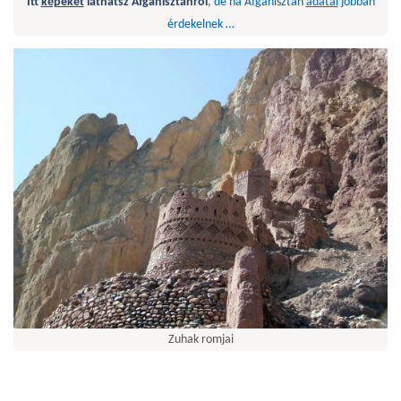
Itt
képeket
láthatsz Afganisztánról
,
de ha Afganisztán
adatai
jobban
érdekelnek …
Zuhak romjai