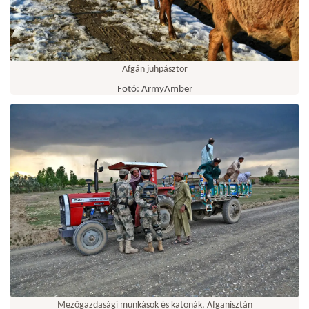
Afgán juhpásztor
Fotó: ArmyAmber
Mezőgazdasági munkások és katonák, Afganisztán