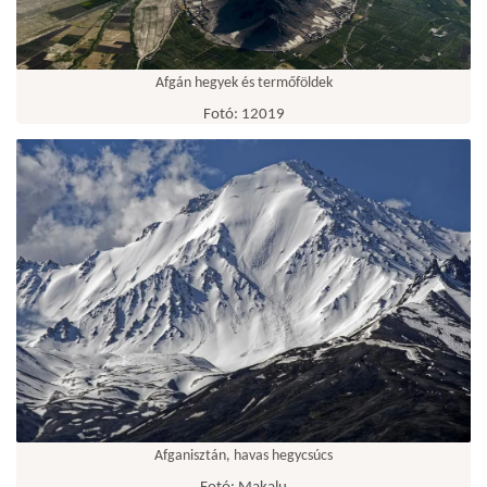
Afgán hegyek és termőföldek
Fotó: 12019
Afganisztán, havas hegycsúcs