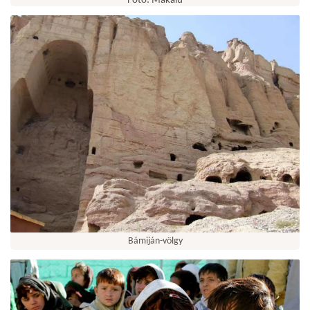
Fotó: Makalu
Bámiján-völgy