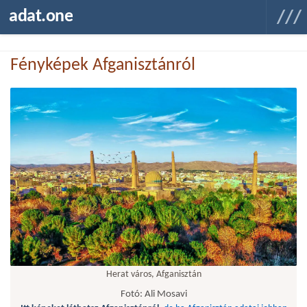
adat.one
Fényképek Afganisztánról
Herat város, Afganisztán
Fotó: Ali Mosavi