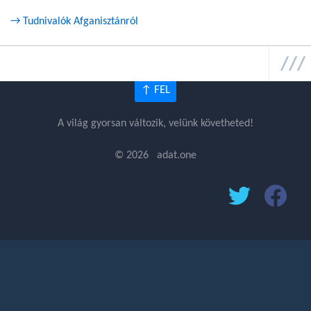
→ Tudnivalók Afganisztánról
↑ FEL
A világ gyorsan változik, velünk követheted!
© 2026 adat.one