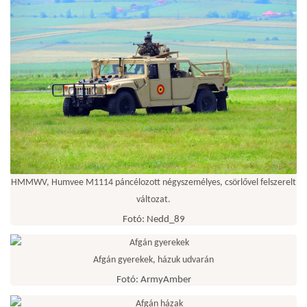
HMMWV, Humvee M1114 páncélozott négyszemélyes, csörlővel felszerelt
változat.
Fotó: Nedd_89
Afgán gyerekek, házuk udvarán
Fotó: ArmyAmber