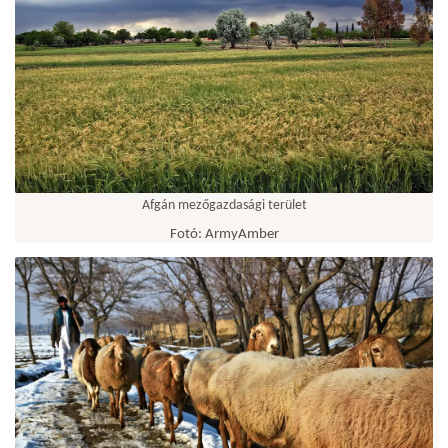
Afgán mezőgazdasági terület
Fotó: ArmyAmber