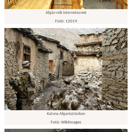
Afgán nők interneteznek
Fotó: 12019
Katona Afganisztánban
Fotó: WikiImages